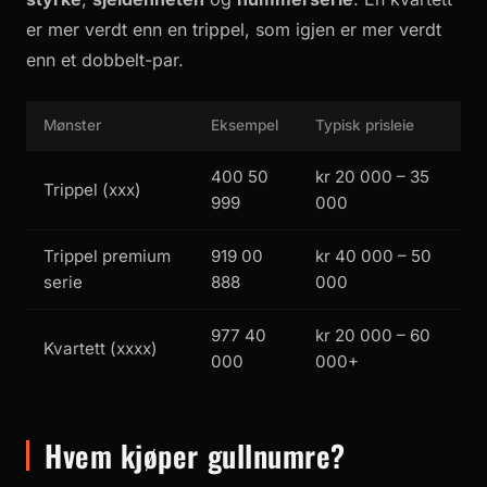
er mer verdt enn en trippel, som igjen er mer verdt
enn et dobbelt-par.
Mønster
Eksempel
Typisk prisleie
400 50
kr 20 000 – 35
Trippel (xxx)
999
000
Trippel premium
919 00
kr 40 000 – 50
serie
888
000
977 40
kr 20 000 – 60
Kvartett (xxxx)
000
000+
Hvem kjøper gullnumre?