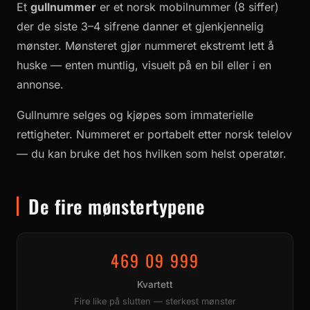
Et
gullnummer
er et norsk mobilnummer (8 siffer)
der de siste 3–4 sifrene danner et gjenkjennelig
mønster. Mønsteret gjør nummeret ekstremt lett å
huske — enten muntlig, visuelt på en bil eller i en
annonse.
Gullnumre selges og kjøpes som immaterielle
rettigheter. Nummeret er portabelt etter norsk telelov
— du kan bruke det hos hvilken som helst operatør.
De fire mønstertypene
469 09 999
Kvartett
Fire like på slutten — sterkest mønster