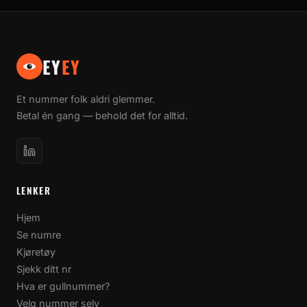
EY
EY
Et nummer folk aldri glemmer.
Betal én gang — behold det for alltid.
LENKER
Hjem
Se numre
Kjøretøy
Sjekk ditt nr
Hva er gullnummer?
Velg nummer selv