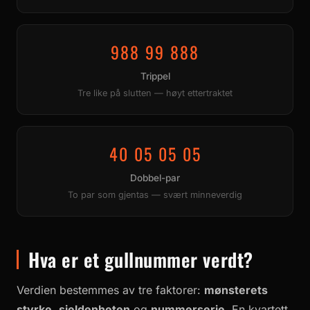
988 99 888
Trippel
Tre like på slutten — høyt ettertraktet
40 05 05 05
Dobbel-par
To par som gjentas — svært minneverdig
Hva er et gullnummer verdt?
Verdien bestemmes av tre faktorer:
mønsterets
styrke
,
sjeldenheten
og
nummerserie
. En kvartett