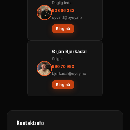
Daglig leder
90 666 333
oyvind@eyey.no
Ring nå
Ørjan Bjerkadal
Selger
990 70 990
bjerkadal@eyey.no
Ring nå
Kontaktinfo