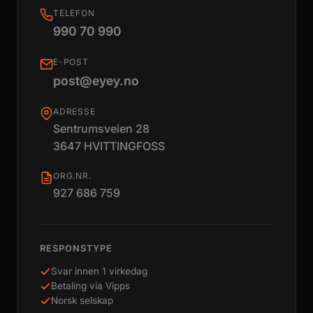
TELEFON
990 70 990
E-POST
post@eyey.no
ADRESSE
Sentrumsveien 28
3647 HVITTINGFOSS
ORG.NR.
927 686 759
RESPONSTYPE
Svar innen 1 virkedag
Betaling via Vipps
Norsk selskap