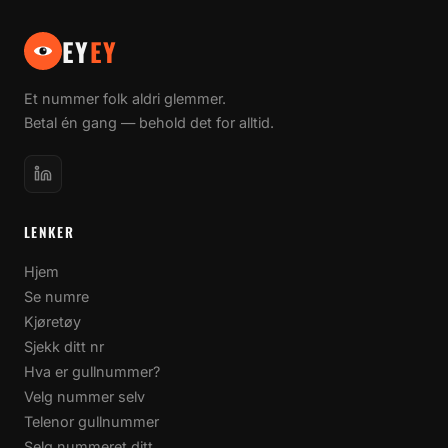
EY
EY
Et nummer folk aldri glemmer.
Betal én gang — behold det for alltid.
LENKER
Hjem
Se numre
Kjøretøy
Sjekk ditt nr
Hva er gullnummer?
Velg nummer selv
Telenor gullnummer
Selg nummeret ditt