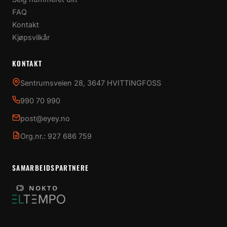
FAQ
Kontakt
Kjøpsvilkår
KONTAKT
EY
EY
AI Agent
Sentrumsveien 28, 3647 HVITTINGFOSS
990 70 990
Hei! Leter du etter et spesielt nummer, eller vil du 
vite mer om hvordan det fungerer?
post@eyey.no
Org.nr.: 927 686 759
SAMARBEIDSPARTNERE
Ring 990 70 990
post@eyey.no
·